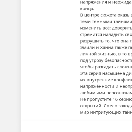
напряжения и неожидан
конца.
В центре сюжета оказыв
теми тёмными тайнами,
изменить всё: доверит
стремится наладить св
разрушить то, что она 
Эмили и Ханна также п
личной жизнью, в то в
под угрозу безопаснос
чтобы разгадать сложн
Эта серия насыщена ди
их внутренние конфли
напряжённости и неопр
любимыми персонажам
Не пропустите 16 сери
открытий! Смело заход
мир интригующих тай