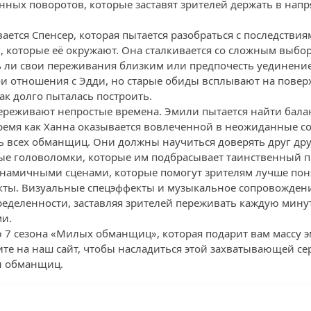
ных поворотов, которые заставят зрителей держать в нап
ается Спенсер, которая пытается разобраться с последстви
 которые её окружают. Она сталкивается со сложным выбо
ь ли свои переживания близким или предпочесть уединение
ои отношения с Эдди, но старые обиды всплывают на повер
так долго пыталась построить.
ереживают непростые времена. Эмили пытается найти бала
ремя как Ханна оказывается вовлеченной в неожиданные со
ть всех обманщиц. Они должны научиться доверять друг дру
ые головоломки, которые им подбрасывает таинственный 
намичными сценами, которые помогут зрителям лучше поня
кты. Визуальные спецэффекты и музыкальное сопровождени
еделенности, заставляя зрителей переживать каждую мину
и.
ю 7 сезона «Милых обманщиц», которая подарит вам массу
ите на наш сайт, чтобы насладиться этой захватывающей се
н обманщиц.