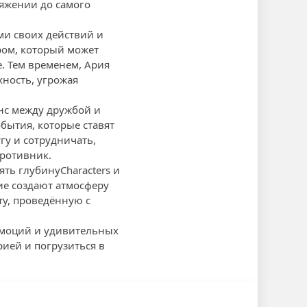
ряжении до самого
ями своих действий и
ром, который может
. Тем временем, Ария
хность, угрожая
нс между дружбой и
бытия, которые ставят
гу и сотрудничать,
противник.
ть глубинуCharacters и
е создают атмосферу
ту, проведённую с
 эмоций и удивительных
рией и погрузиться в