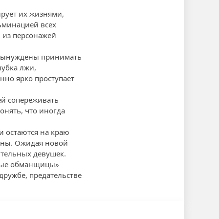
ирует их жизнями,
льминацией всех
 из персонажей
 вынуждены принимать
лубка лжи,
нно ярко проступает
ей сопереживать
онять, что иногда
и остаются на краю
нены. Ожидая новой
ительных девушек.
илые обманщицы»
дружбе, предательстве