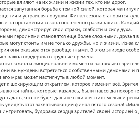
торые влияют на их жизни и жизни тех, кто им дорог.
вается запутанная борьба с темной силой, которая манипул
бщения и устраивая ловушки. Финал сезона становится ку
ые на протяжении сезона постепенно развивались. Каждый
тороны, демонстрируя свои страхи, слабости и силу духа.
ными героинями становятся еще более сложными. Друзья
ые могут стоить им не только дружбы, но и жизни. Из-за к
ерия они оказываются разобщенными. В этом эпизоде особе
ко важна поддержка в трудные времена.
роты сюжета и эмоциональные моменты заставляют зрител
е они вынуждены встретиться с собственными демонами и п
и его мрак может настигнуть в любой момент.
ет к шокирующим открытием, которое изменит всё. Зрител
крываются тайны, которые, казалось, были навсегда похоро
ут гадать, что же будет дальше в жизни этих смелых и реш
ть увидеть этот захватывающий финал пятого сезона! «М
 интриговать, будоража сердца зрителей своей историей о 