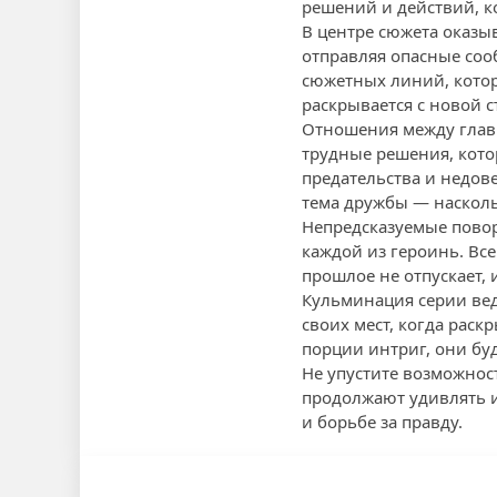
решений и действий, ко
В центре сюжета оказы
отправляя опасные соо
сюжетных линий, котор
раскрывается с новой с
Отношения между глав
трудные решения, котор
предательства и недов
тема дружбы — насколь
Непредсказуемые пово
каждой из героинь. Вс
прошлое не отпускает, 
Кульминация серии вед
своих мест, когда рас
порции интриг, они буд
Не упустите возможнос
продолжают удивлять и
и борьбе за правду.