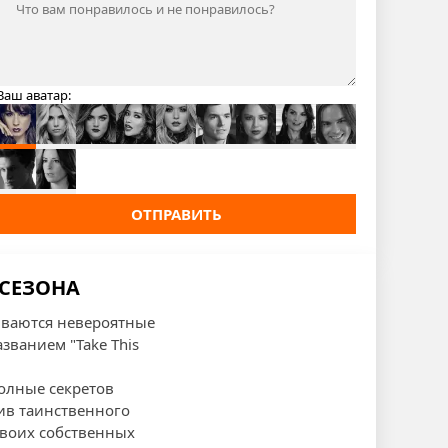
Ваш аватар:
ОТПРАВИТЬ
 СЕЗОНА
иваются невероятные
званием "Take This
полные секретов
ив таинственного
 своих собственных