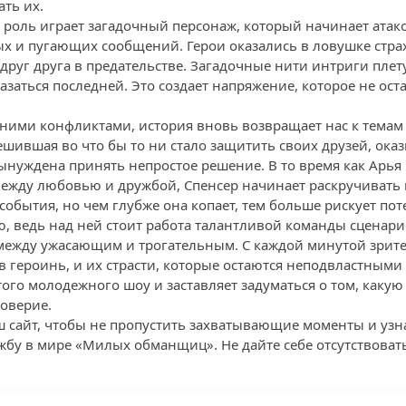
ть их.
 роль играет загадочный персонаж, который начинает атак
х и пугающих сообщений. Герои оказались в ловушке страх
руг друга в предательстве. Загадочные нити интриги плету
азаться последней. Это создает напряжение, которое не ост
ними конфликтами, история вновь возвращает нас к темам
ешившая во что бы то ни стало защитить своих друзей, ока
ынуждена принять непростое решение. В то время как Арья 
между любовью и дружбой, Спенсер начинает раскручивать 
события, но чем глубже она копает, тем больше рискует поте
ию, ведь над ней стоит работа талантливой команды сценар
между ужасающим и трогательным. С каждой минутой зрите
 героинь, и их страсти, которые остаются неподвластными 
ого молодежного шоу и заставляет задуматься о том, какую
доверие.
 сайт, чтобы не пропустить захватывающие моменты и узна
ужбу в мире «Милых обманщиц». Не дайте себе отсутствоват