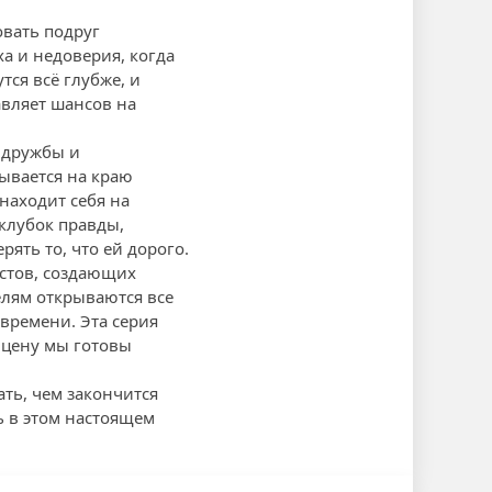
овать подруг
а и недоверия, когда
тся всё глубже, и
авляет шансов на
 дружбы и
зывается на краю
находит себя на
клубок правды,
рять то, что ей дорого.
истов, создающих
лям открываются все
времени. Эта серия
 цену мы готовы
ть, чем закончится
ь в этом настоящем