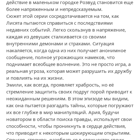
действие в маленьком городке Розвуд становится еще
более напряженным и непредсказуемым.
Сюжет этой серии сосредотачивается на том, как
Лисята пытаются справиться с последствиями
недавних событий. Легко скользнув в напряжение,
каждая из девушек сталкивается со своими
внутренними демонами и страхами. Ситуация
накаляется, когда одна из них получает анонимное
сообщение, полное угрожающих намеков, что
поднимает всеобщее волнение. Это не просто игра, а
реальная угроза, которая может разрушить их дружбу
и повлиять на их жизни.
Эмили, как всегда, проявляет храбрость, но её
стремление защитить своих подруг порой приводит к
неожиданным решениям. В этом эпизоде мы видим,
как она пытается разгадать тайны, которые погружают
их все глубже в мир манипуляций. Ария, будучи
новатором в области поиска правды, использует свои
способности, чтобы проникнуть в сердце действия,
что приводит к некоторым шокирующим открытиям.
Спенсер, стремясь разобраться в сложностях своих