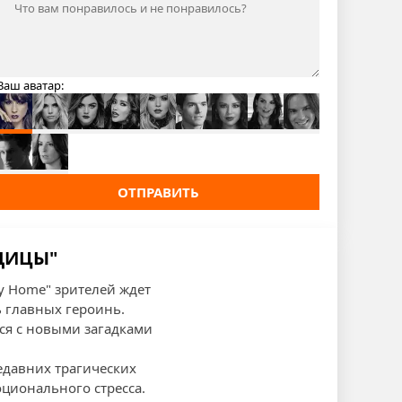
Ваш аватар:
ОТПРАВИТЬ
ЩИЦЫ"
ay Home" зрителей ждет
 главных героинь.
ся с новыми загадками
едавних трагических
ционального стресса.