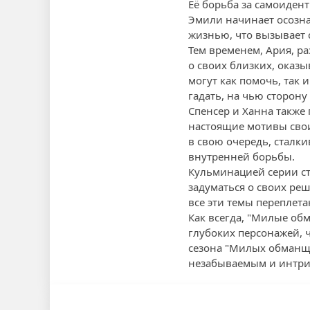
Её борьба за самоиден
Эмили начинает осозна
жизнью, что вызывает 
Тем временем, Ария, 
о своих близких, оказы
могут как помочь, так 
гадать, на чью сторону
Спенсер и Ханна также
настоящие мотивы свои
в свою очередь, сталки
внутренней борьбы.
Кульминацией серии ст
задуматься о своих реш
все эти темы переплет
Как всегда, "Милые о
глубоких персонажей, ч
сезона "Милых обманщиц
незабываемым и интри