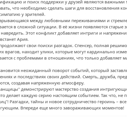
тификацию и поиск поддержки у друзей являются важными 
вать, что необходимо сделать шаги для восстановления ко
симпатию у зрителей.
разрывающаяся между любовными переживаниями и стремле
вается в сложной ситуации. В её жизни появляются старые 
и навредить. Этот конфликт добавляет интриги и напряжени
 встанет Ария.
 продолжают свои поиски разгадок. Спенсер, полная решим
х врагов, находит улики, которые могут кардинально изме
вается с проблемами в отношениях, что только добавляет ма
ановится неожиданный поворот событий, который заставля
ениях и последствиях своих действий. Смерть, дружба, пре
аются, создавая напряженную атмосферу.
бманщицы" демонстрируют мастерство создания интригующи
то делает каждую серию настоящим событием. Так что, не п
"! Разгадки, тайны и новое сотрудничество героинь – все 
гующим. Впереди еще много завораживающих моментов!