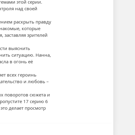
темами этой серии.
нтроля над своей
нием раскрыть правду
знакомые, которые
я, заставляя зрителей
ости выяснить
нить ситуацию. Hанна,
сла в огонь её
ет всех героинь
дательство и любовь –
х поворотов сюжета и
ропустите 17 серию 6
это делает просмотр