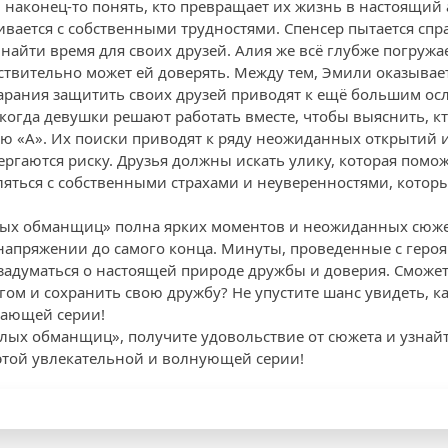
 наконец-то понять, кто превращает их жизнь в настоящий 
ивается с собственными трудностями. Спенсер пытается спр
найти время для своих друзей. Алия же всё глубже погружае
йствительно может ей доверять. Между тем, Эмили оказывае
тарания защитить своих друзей приводят к ещё большим о
когда девушки решают работать вместе, чтобы выяснить, кт
ю «А». Их поиски приводят к ряду неожиданных открытий и 
ргаются риску. Друзья должны искать улику, которая помож
яться с собственными страхами и неуверенностями, которы
илых обманщиц» полна ярких моментов и неожиданных сюж
 напряжении до самого конца. Минуты, проведенные с героя
я задуматься о настоящей природе дружбы и доверия. Сможе
гом и сохранить свою дружбу? Не упустите шанс увидеть, к
вающей серии!
лых обманщиц», получите удовольствие от сюжета и узнайт
этой увлекательной и волнующей серии!