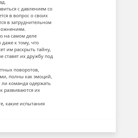
ад.
авиться с давлением со
тся в вопрос о своих
тся в затруднительном
сложнениям.
о на самом деле
даже к тому, что
ет им раскрыть тайну,
е ставят их дружбу под
етных поворотов,
ми, полны как эмоций,
т ли команда одержать
ак развиваются их
е, какие испытания