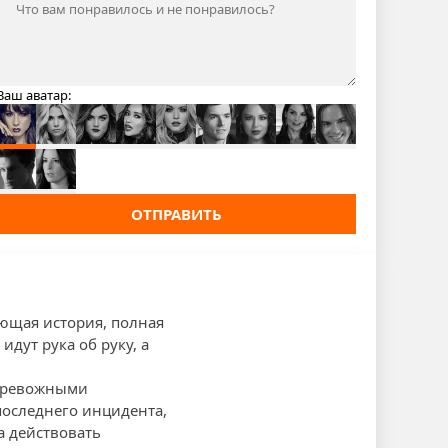
Ваш аватар:
ОТПРАВИТЬ
ющая история, полная
идут рука об руку, а
 тревожными
последнего инцидента,
а действовать