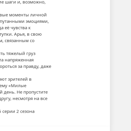
е шаги и, возможно,
чевые моменты личной
запутанными эмоциями,
а её чувства к
упки. Арья, в свою
м, связанным со
ть тяжелый груз
Эта напряженная
роться за правду, даже
ют зрителей в
чему «Милые
 день. Не пропустите
ругу, несмотря на все
 серии 2 сезона