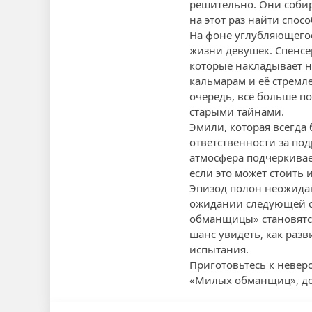
решительно. Они собир
на этот раз найти спосо
На фоне углубляющегос
жизни девушек. Спенсе
которые накладывает на
кальмарам и её стремл
очередь, всё больше по
старыми тайнами.
Эмили, которая всегда
ответственности за под
атмосфера подчеркивает
если это может стоить 
Эпизод полон неожида
ожидании следующей с
обманщицы» становятся
шанс увидеть, как разв
испытания.
Приготовьтесь к невер
«Милых обманщиц», дос