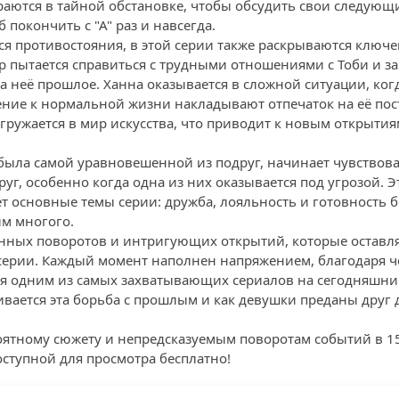
аются в тайной обстановке, чтобы обсудить свои следующи
б покончить с "А" раз и навсегда.
я противостояния, в этой серии также раскрываются клю
р пытается справиться с трудными отношениями с Тоби и 
 неё прошлое. Ханна оказывается в сложной ситуации, когд
ение к нормальной жизни накладывают отпечаток на её пост
гружается в мир искусства, что приводит к новым открытия
 была самой уравновешенной из подруг, начинает чувствова
руг, особенно когда одна из них оказывается под угрозой. 
 основные темы серии: дружба, лояльность и готовность бо
им многого.
нных поворотов и интригующих открытий, которые оставля
ерии. Каждый момент наполнен напряжением, благодаря 
 одним из самых захватывающих сериалов на сегодняшний
ивается эта борьба с прошлым и как девушки преданы друг д
оятному сюжету и непредсказуемым поворотам событий в 15
тупной для просмотра бесплатно!