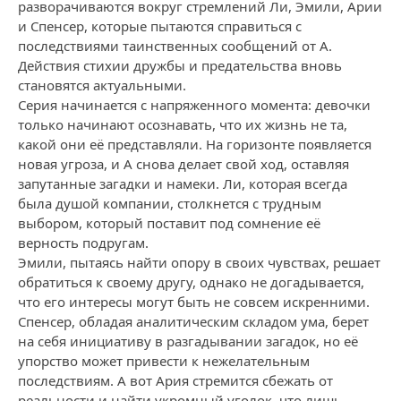
разворачиваются вокруг стремлений Ли, Эмили, Арии
и Спенсер, которые пытаются справиться с
последствиями таинственных сообщений от А.
Действия стихии дружбы и предательства вновь
становятся актуальными.
Серия начинается с напряженного момента: девочки
только начинают осознавать, что их жизнь не та,
какой они её представляли. На горизонте появляется
новая угроза, и А снова делает свой ход, оставляя
запутанные загадки и намеки. Ли, которая всегда
была душой компании, столкнется с трудным
выбором, который поставит под сомнение её
верность подругам.
Эмили, пытаясь найти опору в своих чувствах, решает
обратиться к своему другу, однако не догадывается,
что его интересы могут быть не совсем искренними.
Спенсер, обладая аналитическим складом ума, берет
на себя инициативу в разгадывании загадок, но её
упорство может привести к нежелательным
последствиям. А вот Ария стремится сбежать от
реальности и найти укромный уголок, что лишь