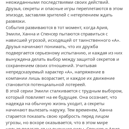
неожиданными последствиями своих действий.
Друзья, секреты и опасные игры переплетаются в этом
эпизоде, заставляя зрителей с нетерпением ждать
развязки.
События развиваются в тот момент, когда Ария,
Эмили, Ханна и Спенсер пытаются справиться с
нависшей угрозой, исходящей от таинственного «А».
Друзья начинают понимать, что их дружба
подвергается серьезному испытанию, и каждая из них
вынуждена делать выбор между защитой секретов и
сохранением своих отношений. Учитывая
непредсказуемый характер «А», напряжение в
компании лишь возрастает, и каждое их движение
становится потенциальной лотереей.
В этой серии Эмили сталкивается с трудным выбором,
который повлияет на ее будущее. Она осознает, что
надежда на обычную жизнь уходит, а секреты
начинают вылезать наружу. Тем временем, Ханна
старается показать свою храбрость перед лицом
угрозы, но вскоре оказывается, что в этом мире
нельзя полагаться на внешние силы. Спенсер и Ария